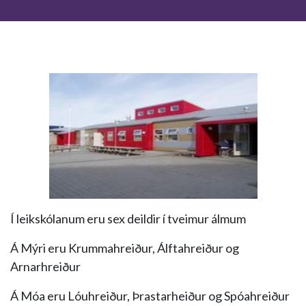
Í leikskólanum eru sex deildir í tveimur álmum
Á Mýri eru Krummahreiður, Álftahreiður og
Arnarhreiður
Á Móa eru Lóuhreiður, Þrastarheiður og Spóahreiður