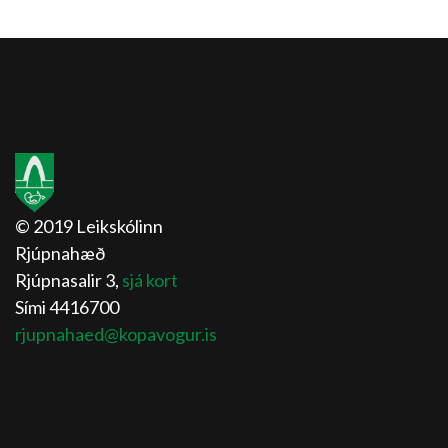
© 2019 Leikskólinn
Rjúpnahæð
Rjúpnasalir 3,
sjá kort
Sími 4416700
rjupnahaed@kopavogur.is