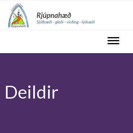
fara á forsíðu
Opna valm
Deildir